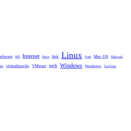
Linux
Internet
rdware
link
Mac OS
Java
lvm
HD
Mikrotik
Windows
web
virtualização
VMware
nto
Wordpress
YouTube