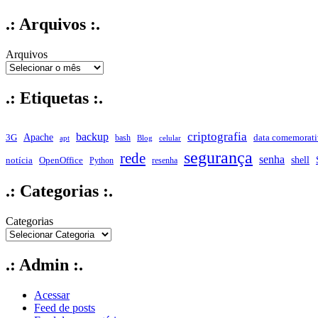
.: Arquivos :.
Arquivos
.: Etiquetas :.
criptografia
backup
Apache
data comemorati
3G
bash
apt
Blog
celular
segurança
rede
senha
shell
notícia
OpenOffice
Python
resenha
.: Categorias :.
Categorias
.: Admin :.
Acessar
Feed de posts