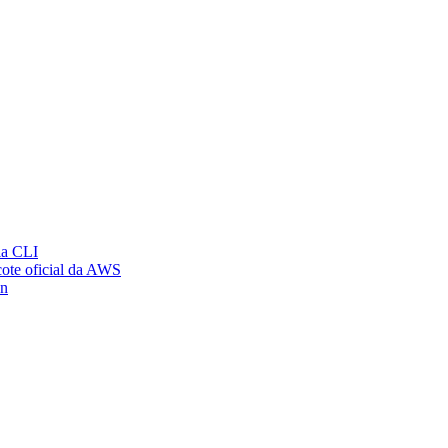
ia CLI
ote oficial da AWS
on