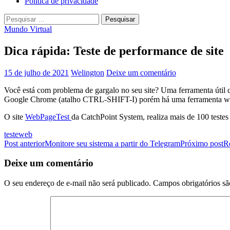
Política de privacidade
Pesquisar
por:
Mundo Virtual
Dica rápida: Teste de performance de site
15 de julho de 2021
Welington
Deixe um comentário
Você está com problema de gargalo no seu site? Uma ferramenta útil 
Google Chrome (atalho CTRL-SHIFT-I) porém há uma ferramenta web c
O site
WebPageTest
da CatchPoint System, realiza mais de 100 testes 
teste
web
Navegação
Post anterior
Monitore seu sistema a partir do Telegram
Próximo post
R
de
Deixe um comentário
posts
O seu endereço de e-mail não será publicado.
Campos obrigatórios s