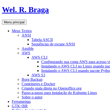
Pular
Wel. R. Braga
para
o
conteúdo
Pesquisar
Menu principal
Meus Textos
ANSI
Tabela ASCII
Sequências de escape ANSI
Ansible
AWS
AWS CLI
Configurando sua conta AWS para acesso v
Instalando o AWS CLI no Linux usando pac
Instalando o AWS CLI usando pacote Pyth
AWS S3
Borg Backup
Conteineres e Docker
Criando mala direta no Openoffice.org
Passo-a-passo para instalação do Kubuntu Linux
Sobre o autor
Ferramentas
GTK+BR