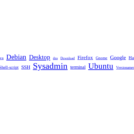
Debian
Desktop
Google
Firefox
Ha
va
Gnome
dns
Download
Sysadmin
Ubuntu
SSH
terminal
Shell-script
Versioname