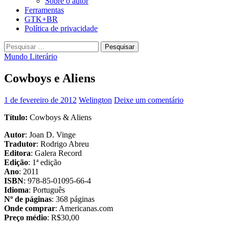
Sobre o autor
Ferramentas
GTK+BR
Política de privacidade
Pesquisar
por:
Mundo Literário
Cowboys e Aliens
1 de fevereiro de 2012
Welington
Deixe um comentário
Título:
Cowboys & Aliens
Autor
: Joan D. Vinge
Tradutor
: Rodrigo Abreu
Editora
: Galera Record
Edição
: 1ª edição
Ano
: 2011
ISBN
: 978-85-01095-66-4
Idioma
: Português
Nº de páginas
: 368 páginas
Onde comprar
: Americanas.com
Preço médio
: R$30,00