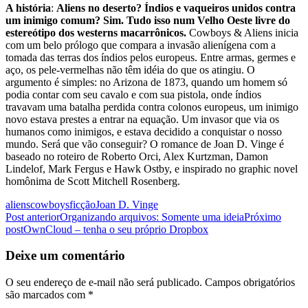
A história
:
Aliens no deserto? Índios e vaqueiros unidos contra
um inimigo comum? Sim. Tudo isso num Velho Oeste livre do
estereótipo dos westerns macarrônicos.
Cowboys & Aliens inicia
com um belo prólogo que compara a invasão alienígena com a
tomada das terras dos índios pelos europeus. Entre armas, germes e
aço, os pele-vermelhas não têm idéia do que os atingiu. O
argumento é simples: no Arizona de 1873, quando um homem só
podia contar com seu cavalo e com sua pistola, onde índios
travavam uma batalha perdida contra colonos europeus, um inimigo
novo estava prestes a entrar na equação. Um invasor que via os
humanos como inimigos, e estava decidido a conquistar o nosso
mundo. Será que vão conseguir? O romance de Joan D. Vinge é
baseado no roteiro de Roberto Orci, Alex Kurtzman, Damon
Lindelof, Mark Fergus e Hawk Ostby, e inspirado no graphic novel
homônima de Scott Mitchell Rosenberg.
aliens
cowboys
ficção
Joan D. Vinge
Navegação
Post anterior
Organizando arquivos: Somente uma ideia
Próximo
post
OwnCloud – tenha o seu próprio Dropbox
de
posts
Deixe um comentário
O seu endereço de e-mail não será publicado.
Campos obrigatórios
são marcados com
*