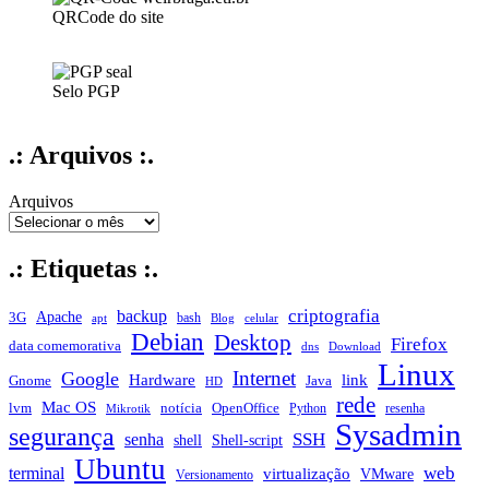
QRCode do site
Selo PGP
.: Arquivos :.
Arquivos
.: Etiquetas :.
criptografia
backup
Apache
3G
bash
apt
Blog
celular
Debian
Desktop
Firefox
data comemorativa
dns
Download
Linux
Internet
Google
Hardware
link
Gnome
Java
HD
rede
Mac OS
notícia
lvm
OpenOffice
Python
resenha
Mikrotik
Sysadmin
segurança
SSH
senha
shell
Shell-script
Ubuntu
web
terminal
virtualização
VMware
Versionamento