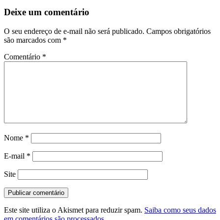
posts
Deixe um comentário
O seu endereço de e-mail não será publicado.
Campos obrigatórios
são marcados com
*
Comentário
*
Nome
*
E-mail
*
Site
Este site utiliza o Akismet para reduzir spam.
Saiba como seus dados
em comentários são processados
.