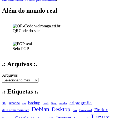
Além do mundo real
QRCode do site
Selo PGP
.: Arquivos :.
Arquivos
.: Etiquetas :.
criptografia
backup
Apache
3G
bash
apt
Blog
celular
Debian
Desktop
Firefox
data comemorativa
dns
Download
Linux
Internet
Google