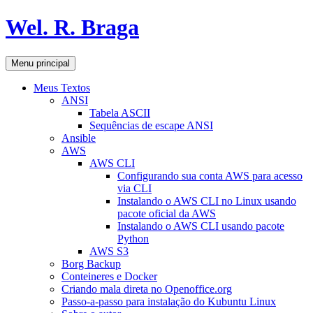
Pular
Wel. R. Braga
para
o
conteúdo
Pesquisar
Menu principal
Meus Textos
ANSI
Tabela ASCII
Sequências de escape ANSI
Ansible
AWS
AWS CLI
Configurando sua conta AWS para acesso
via CLI
Instalando o AWS CLI no Linux usando
pacote oficial da AWS
Instalando o AWS CLI usando pacote
Python
AWS S3
Borg Backup
Conteineres e Docker
Criando mala direta no Openoffice.org
Passo-a-passo para instalação do Kubuntu Linux