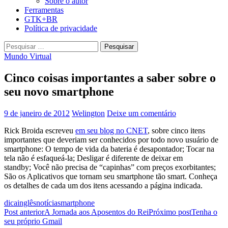
Sobre o autor
Ferramentas
GTK+BR
Política de privacidade
Pesquisar
por:
Mundo Virtual
Cinco coisas importantes a saber sobre o
seu novo smartphone
9 de janeiro de 2012
Welington
Deixe um comentário
Rick Broida escreveu
em seu blog no CNET
, sobre cinco itens
importantes que deveriam ser conhecidos por todo novo usuário de
smartphone: O tempo de vida da bateria é desapontador; Tocar na
tela não é esfaqueá-la; Desligar é diferente de deixar em
standby; Você não precisa de “capinhas” com preços exorbitantes;
São os Aplicativos que tornam seu smartphone tão smart. Conheça
os detalhes de cada um dos itens acessando a página indicada.
dica
inglês
notícia
smartphone
Navegação
Post anterior
A Jornada aos Aposentos do Rei
Próximo post
Tenha o
seu próprio Gmail
de