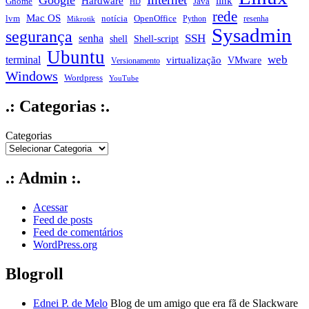
Hardware
link
Gnome
Java
HD
rede
Mac OS
notícia
lvm
OpenOffice
Python
resenha
Mikrotik
Sysadmin
segurança
SSH
senha
shell
Shell-script
Ubuntu
web
terminal
virtualização
VMware
Versionamento
Windows
Wordpress
YouTube
.: Categorias :.
Categorias
.: Admin :.
Acessar
Feed de posts
Feed de comentários
WordPress.org
Blogroll
Ednei P. de Melo
Blog de um amigo que era fã de Slackware