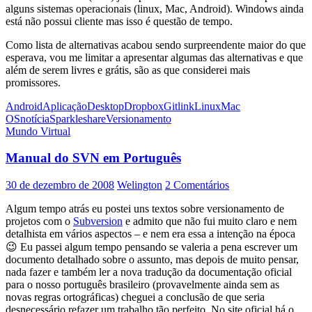
alguns sistemas operacionais (linux, Mac, Android). Windows ainda
está não possui cliente mas isso é questão de tempo.
Como lista de alternativas acabou sendo surpreendente maior do que
esperava, vou me limitar a apresentar algumas das alternativas e que
além de serem livres e grátis, são as que considerei mais
promissores.
Android
Aplicação
Desktop
Dropbox
Git
link
Linux
Mac
OS
notícia
Sparkleshare
Versionamento
Mundo Virtual
Manual do SVN em Português
30 de dezembro de 2008
Welington
2 Comentários
Algum tempo atrás eu postei uns textos sobre versionamento de
projetos com o
Subversion
e admito que não fui muito claro e nem
detalhista em vários aspectos – e nem era essa a intenção na época
😉 Eu passei algum tempo pensando se valeria a pena escrever um
documento detalhado sobre o assunto, mas depois de muito pensar,
nada fazer e também ler a nova tradução da documentação oficial
para o nosso português brasileiro (provavelmente ainda sem as
novas regras ortográficas) cheguei a conclusão de que seria
desnecessário refazer um trabalho tão perfeito. No site oficial há o