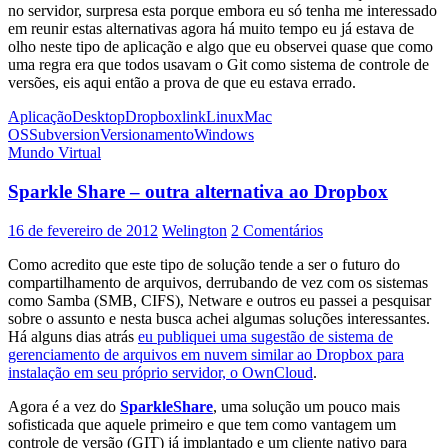
no servidor, surpresa esta porque embora eu só tenha me interessado
em reunir estas alternativas agora há muito tempo eu já estava de
olho neste tipo de aplicação e algo que eu observei quase que como
uma regra era que todos usavam o Git como sistema de controle de
versões, eis aqui então a prova de que eu estava errado.
Aplicação
Desktop
Dropbox
link
Linux
Mac
OS
Subversion
Versionamento
Windows
Mundo Virtual
Sparkle Share – outra alternativa ao Dropbox
16 de fevereiro de 2012
Welington
2 Comentários
Como acredito que este tipo de solução tende a ser o futuro do
compartilhamento de arquivos, derrubando de vez com os sistemas
como Samba (SMB, CIFS), Netware e outros eu passei a pesquisar
sobre o assunto e nesta busca achei algumas soluções interessantes.
Há alguns dias atrás
eu publiquei uma sugestão de sistema de
gerenciamento de arquivos em nuvem similar ao Dropbox para
instalação em seu próprio servidor, o OwnCloud
.
Agora é a vez do
SparkleShare
, uma solução um pouco mais
sofisticada que aquele primeiro e que tem como vantagem um
controle de versão (GIT) já implantado e um cliente nativo para