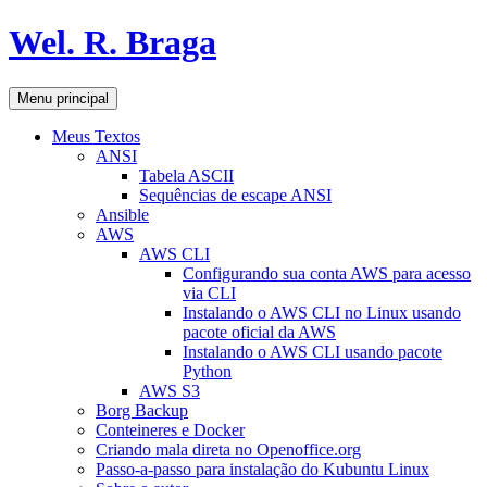
Pular
Wel. R. Braga
para
o
conteúdo
Pesquisar
Menu principal
Meus Textos
ANSI
Tabela ASCII
Sequências de escape ANSI
Ansible
AWS
AWS CLI
Configurando sua conta AWS para acesso
via CLI
Instalando o AWS CLI no Linux usando
pacote oficial da AWS
Instalando o AWS CLI usando pacote
Python
AWS S3
Borg Backup
Conteineres e Docker
Criando mala direta no Openoffice.org
Passo-a-passo para instalação do Kubuntu Linux