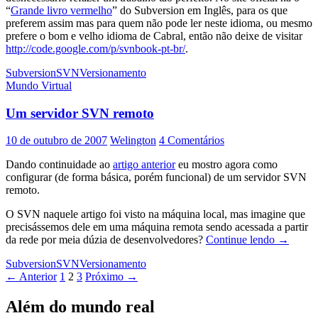
“
Grande livro vermelho
” do Subversion em Inglês, para os que
preferem assim mas para quem não pode ler neste idioma, ou mesmo
prefere o bom e velho idioma de Cabral, então não deixe de visitar
http://code.google.com/p/svnbook-pt-br/
.
Subversion
SVN
Versionamento
Mundo Virtual
Um servidor SVN remoto
10 de outubro de 2007
Welington
4 Comentários
Dando continuidade ao
artigo anterior
eu mostro agora como
configurar (de forma básica, porém funcional) de um servidor SVN
remoto.
O SVN naquele artigo foi visto na máquina local, mas imagine que
precisássemos dele em uma máquina remota sendo acessada a partir
Um
da rede por meia dúzia de desenvolvedores?
Continue lendo
→
servidor
Subversion
SVN
Versionamento
SVN
Navegação
← Anterior
1
2
3
Próximo →
remoto
por
Além do mundo real
posts