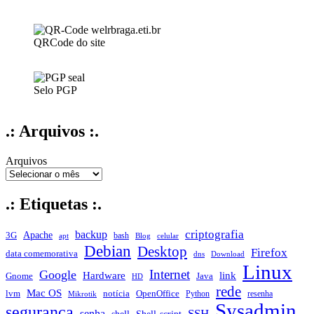
QRCode do site
Selo PGP
.: Arquivos :.
Arquivos
.: Etiquetas :.
criptografia
backup
Apache
3G
bash
apt
Blog
celular
Debian
Desktop
Firefox
data comemorativa
dns
Download
Linux
Internet
Google
Hardware
link
Gnome
Java
HD
rede
Mac OS
notícia
lvm
OpenOffice
Python
resenha
Mikrotik
Sysadmin
segurança
SSH
senha
shell