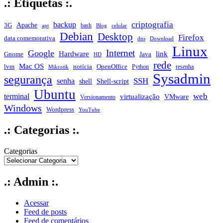
.: Etiquetas :.
criptografia
backup
Apache
3G
bash
apt
Blog
celular
Debian
Desktop
Firefox
data comemorativa
dns
Download
Linux
Internet
Google
Hardware
link
Gnome
Java
HD
rede
Mac OS
notícia
lvm
OpenOffice
Python
resenha
Mikrotik
Sysadmin
segurança
SSH
senha
shell
Shell-script
Ubuntu
web
terminal
virtualização
VMware
Versionamento
Windows
Wordpress
YouTube
.: Categorias :.
Categorias
.: Admin :.
Acessar
Feed de posts
Feed de comentários