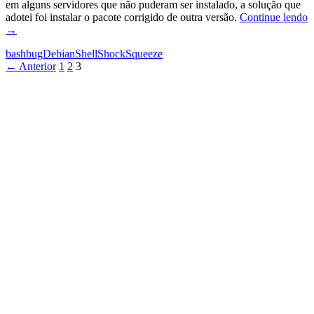
em alguns servidores que não puderam ser instalado, a solução que
adotei foi instalar o pacote corrigido de outra versão.
Continue lendo
Resolvendo
→
o
bash
bug
Debian
ShellShock
Squeeze
ShellShock
Navegação
← Anterior
1
2
3
no
Debian
por
6
posts
(Squeeze)
[ATUALIZADO]