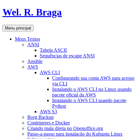
Pular
Wel. R. Braga
para
o
conteúdo
Pesquisar
Menu principal
Meus Textos
ANSI
Tabela ASCII
Sequências de escape ANSI
Ansible
AWS
AWS CLI
Configurando sua conta AWS para acesso
via CLI
Instalando o AWS CLI no Linux usando
pacote oficial da AWS
Instalando o AWS CLI usando pacote
Python
AWS S3
Borg Backup
Conteineres e Docker
Criando mala direta no Openoffice.org
Passo-a-passo para instalação do Kubuntu Linux