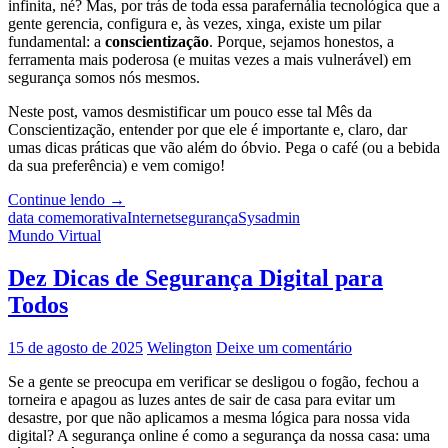
infinita, né? Mas, por trás de toda essa parafernália tecnológica que a
gente gerencia, configura e, às vezes, xinga, existe um pilar
fundamental: a
conscientização
. Porque, sejamos honestos, a
ferramenta mais poderosa (e muitas vezes a mais vulnerável) em
segurança somos nós mesmos.
Neste post, vamos desmistificar um pouco esse tal Mês da
Conscientização, entender por que ele é importante e, claro, dar
umas dicas práticas que vão além do óbvio. Pega o café (ou a bebida
da sua preferência) e vem comigo!
Outubro
Continue lendo
→
Chegou!
data comemorativa
Internet
segurança
Sysadmin
Hora
Mundo Virtual
de
Desembaçar
Dez Dicas de Segurança Digital para
a
Todos
Sopa
de
Letrinhas
15 de agosto de 2025
Welington
Deixe um comentário
da
Cibersegurança
Se a gente se preocupa em verificar se desligou o fogão, fechou a
(Com
torneira e apagou as luzes antes de sair de casa para evitar um
Cafeína
desastre, por que não aplicamos a mesma lógica para nossa vida
e
digital? A segurança online é como a segurança da nossa casa: uma