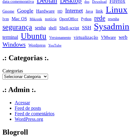
Debian
Desktop
Firefox
data comemorativa
dns
Download
Linux
Internet
Google
Hardware
link
Gnome
Java
HD
rede
Mac OS
notícia
lvm
OpenOffice
Python
resenha
Mikrotik
Sysadmin
segurança
SSH
senha
shell
Shell-script
Ubuntu
web
terminal
virtualização
VMware
Versionamento
Windows
Wordpress
YouTube
.: Categorias :.
Categorias
.: Admin :.
Acessar
Feed de posts
Feed de comentários
WordPress.org
Blogroll