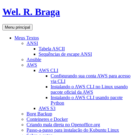
Pular
Wel. R. Braga
para
o
conteúdo
Pesquisar
Menu principal
Meus Textos
ANSI
Tabela ASCII
Sequências de escape ANSI
Ansible
AWS
AWS CLI
Configurando sua conta AWS para acesso
via CLI
Instalando o AWS CLI no Linux usando
pacote oficial da AWS
Instalando o AWS CLI usando pacote
Python
AWS S3
Borg Backup
Conteineres e Docker
Criando mala direta no Openoffice.org
Passo-a-passo para instalação do Kubuntu Linux