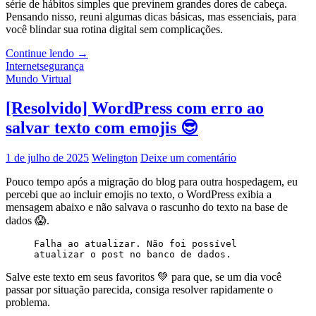
Humor)
série de hábitos simples que previnem grandes dores de cabeça.
Pensando nisso, reuni algumas dicas básicas, mas essenciais, para
você blindar sua rotina digital sem complicações.
Dez
Continue lendo
→
Dicas
Internet
segurança
de
Mundo Virtual
Segurança
Digital
[Resolvido] WordPress com erro ao
para
salvar texto com emojis 😎
Todos
1 de julho de 2025
Welington
Deixe um comentário
Pouco tempo após a migração do blog para outra hospedagem, eu
percebi que ao incluir emojis no texto, o WordPress exibia a
mensagem abaixo e não salvava o rascunho do texto na base de
dados 😱.
Falha ao atualizar. Não foi possível 
atualizar o post no banco de dados.
Salve este texto em seus favoritos 💚 para que, se um dia você
passar por situação parecida, consiga resolver rapidamente o
problema.