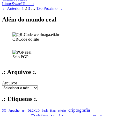
A
Linux
Swap
Ubuntu
Navegação
Gerência
← Anterior
1
2
3
…
136
Próximo →
Inteligente
por
da
Além do mundo real
posts
sua
Memória
Swap
no
QRCode do site
Linux
Selo PGP
.: Arquivos :.
Arquivos
.: Etiquetas :.
criptografia
backup
Apache
3G
bash
apt
Blog
celular