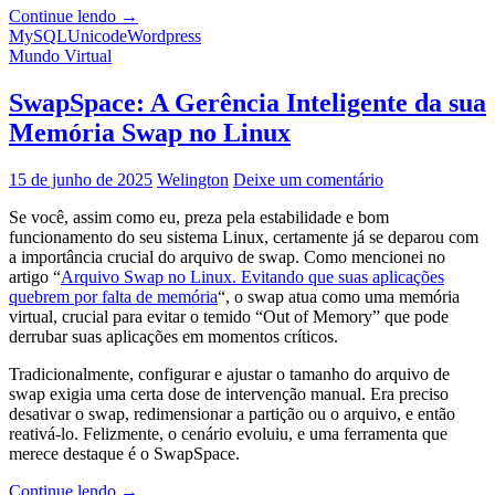
[Resolvido]
Continue lendo
→
WordPress
MySQL
Unicode
Wordpress
com
Mundo Virtual
erro
ao
SwapSpace: A Gerência Inteligente da sua
salvar
Memória Swap no Linux
texto
com
emojis
15 de junho de 2025
Welington
Deixe um comentário
😎
Se você, assim como eu, preza pela estabilidade e bom
funcionamento do seu sistema Linux, certamente já se deparou com
a importância crucial do arquivo de swap. Como mencionei no
artigo “
Arquivo Swap no Linux. Evitando que suas aplicações
quebrem por falta de memória
“, o swap atua como uma memória
virtual, crucial para evitar o temido “Out of Memory” que pode
derrubar suas aplicações em momentos críticos.
Tradicionalmente, configurar e ajustar o tamanho do arquivo de
swap exigia uma certa dose de intervenção manual. Era preciso
desativar o swap, redimensionar a partição ou o arquivo, e então
reativá-lo. Felizmente, o cenário evoluiu, e uma ferramenta que
merece destaque é o SwapSpace.
SwapSpace:
Continue lendo
→